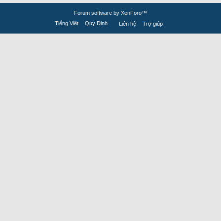
Forum software by XenForo™
Tiếng Việt
Quy Định
Liên hệ
Trợ giúp