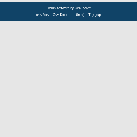
Forum software by XenForo™
Tiếng Việt
Quy Định
Liên hệ
Trợ giúp