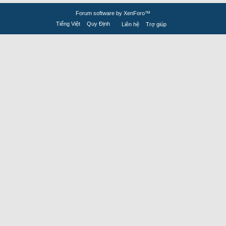
Forum software by XenForo™
Tiếng Việt
Quy Định
Liên hệ
Trợ giúp