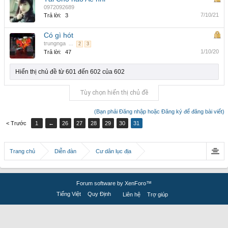
0972092689
7/10/21
Trả lời:
3
Có gì hót
trungnga
...
2
3
1/10/20
Trả lời:
47
Hiển thị chủ đề từ 601 đến 602 của 602
Tùy chọn hiển thị chủ đề
(Bạn phải Đăng nhập hoặc Đăng ký để đăng bài viết)
< Trước
1
←
26
27
28
29
30
31
Trang chủ
Diễn đàn
Cư dân lục địa
Forum software by XenForo™
Tiếng Việt
Quy Định
Liên hệ
Trợ giúp