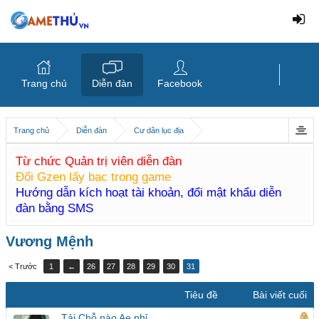
Trang chủ
Diễn đàn
Facebook
Trang chủ
Diễn đàn
Cư dân lục địa
Từ chức Quản trị viên diễn đàn
Đổi Gzen lấy bạc trong game
Hướng dẫn kích hoạt tài khoản, đổi mật khẩu diễn
đàn bằng SMS
Vương Mệnh
< Trước
1
←
26
27
28
29
30
31
Tiêu đề
Bài viết cuối
Tải Chỗ nào Ae nhỉ