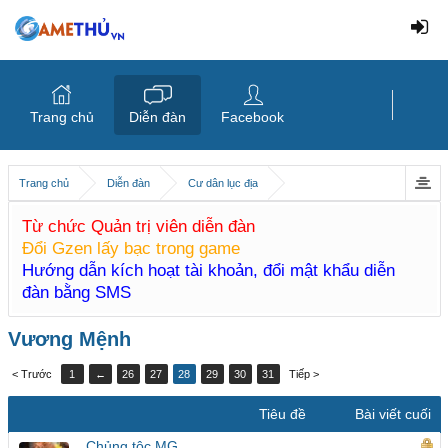
Trang chủ
Diễn đàn
Facebook
Trang chủ
Diễn đàn
Cư dân lục địa
Từ chức Quản trị viên diễn đàn
Đổi Gzen lấy bạc trong game
Hướng dẫn kích hoạt tài khoản, đổi mật khẩu diễn
đàn bằng SMS
Vương Mệnh
< Trước
1
←
26
27
28
29
30
31
Tiếp >
Tiêu đề
Bài viết cuối
Chủng tộc MG