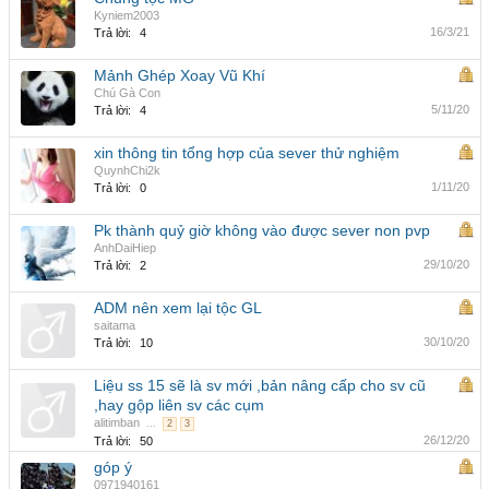
Kyniem2003
16/3/21
Trả lời:
4
Mảnh Ghép Xoay Vũ Khí
Chú Gà Con
5/11/20
Trả lời:
4
xin thông tin tổng hợp của sever thử nghiệm
QuynhChi2k
1/11/20
Trả lời:
0
Pk thành quỷ giờ không vào được sever non pvp
AnhDaiHiep
29/10/20
Trả lời:
2
ADM nên xem lại tộc GL
saitama
30/10/20
Trả lời:
10
Liệu ss 15 sẽ là sv mới ,bản nâng cấp cho sv cũ
,hay gộp liên sv các cụm
alitimban
...
2
3
26/12/20
Trả lời:
50
góp ý
0971940161