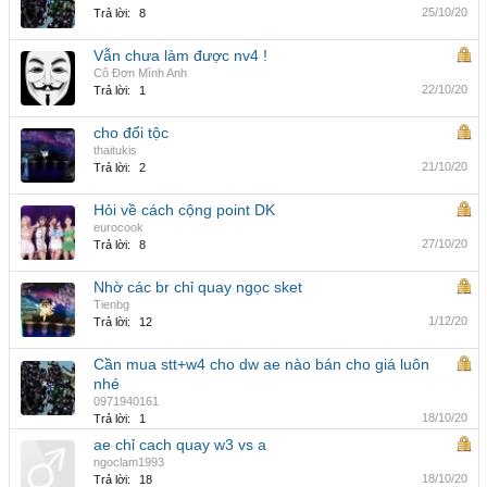
25/10/20
Trả lời:
8
Vẫn chưa làm được nv4 !
Cô Đơn Mình Anh
22/10/20
Trả lời:
1
cho đổi tộc
thaitukis
21/10/20
Trả lời:
2
Hỏi về cách cộng point DK
eurocook
27/10/20
Trả lời:
8
Nhờ các br chỉ quay ngọc sket
Tienbg
1/12/20
Trả lời:
12
Cần mua stt+w4 cho dw ae nào bán cho giá luôn
nhé
0971940161
18/10/20
Trả lời:
1
ae chỉ cach quay w3 vs a
ngoclam1993
18/10/20
Trả lời:
18