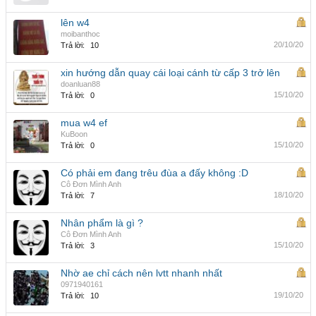
lên w4
moibanthoc
20/10/20
Trả lời:
10
xin hướng dẫn quay cái loại cánh từ cấp 3 trở lên
doanluan88
15/10/20
Trả lời:
0
mua w4 ef
KuBoon
15/10/20
Trả lời:
0
Có phải em đang trêu đùa a đấy không :D
Cô Đơn Mình Anh
18/10/20
Trả lời:
7
Nhân phẩm là gì ?
Cô Đơn Mình Anh
15/10/20
Trả lời:
3
Nhờ ae chỉ cách nên lvtt nhanh nhất
0971940161
19/10/20
Trả lời:
10