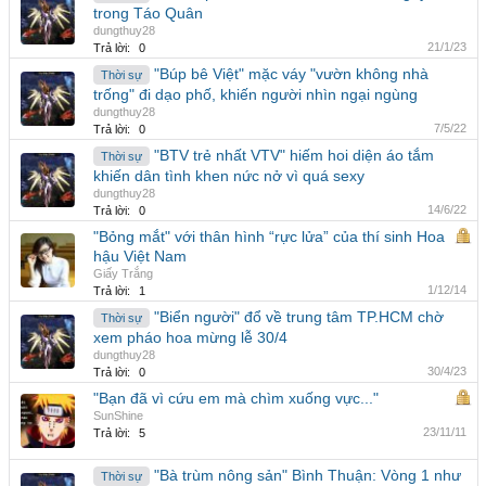
trong Táo Quân
dungthuy28
21/1/23
Trả lời:
0
"Búp bê Việt" mặc váy "vườn không nhà
Thời sự
trống" đi dạo phố, khiến người nhìn ngại ngùng
dungthuy28
7/5/22
Trả lời:
0
"BTV trẻ nhất VTV" hiếm hoi diện áo tắm
Thời sự
khiến dân tình khen nức nở vì quá sexy
dungthuy28
14/6/22
Trả lời:
0
"Bỏng mắt" với thân hình “rực lửa” của thí sinh Hoa
hậu Việt Nam
Giấy Trắng
1/12/14
Trả lời:
1
"Biển người" đổ về trung tâm TP.HCM chờ
Thời sự
xem pháo hoa mừng lễ 30/4
dungthuy28
30/4/23
Trả lời:
0
"Bạn đã vì cứu em mà chìm xuống vực..."
SunShine
23/11/11
Trả lời:
5
"Bà trùm nông sản" Bình Thuận: Vòng 1 như
Thời sự