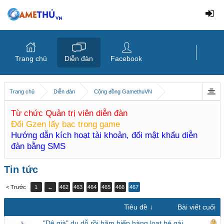
Trang chủ
Diễn đàn
Facebook
Trang chủ
Diễn đàn
Cộng đồng GamethuVN
Từ chức Quản trị viên diễn đàn
Đổi Gzen lấy bạc trong game
Hướng dẫn kích hoạt tài khoản, đổi mật khẩu diễn
đàn bằng SMS
Tin tức
< Trước
1
←
462
463
464
465
466
467
Tiêu đề ↓
Bài viết cuối
"Dê già" dụ dỗ rồi hãm hiếp hàng loạt bé gái