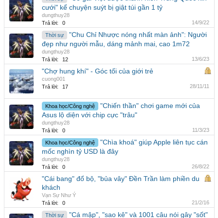
cưới" kể chuyện suýt bị giật túi gần 1 tỷ
dungthuy28
14/9/22
Trả lời:
0
"Chu Chỉ Nhược nóng nhất màn ảnh": Người
Thời sự
đẹp như người mẫu, dáng mảnh mai, cao 1m72
dungthuy28
13/6/23
Trả lời:
12
"Chợ hung khí" - Góc tối của giới trẻ
cuong001
28/11/11
Trả lời:
17
"Chiến thần" chơi game mới của
Khoa học/Công nghệ
Asus lộ diện với chip cực "trâu"
dungthuy28
11/3/23
Trả lời:
0
"Chìa khoá" giúp Apple liên tục cán
Khoa học/Công nghệ
mốc nghìn tỷ USD là đây
dungthuy28
26/8/22
Trả lời:
0
"Cái bang" đổ bộ, "bủa vây" Đền Trần làm phiền du
khách
Vạn Sự Như Ý
21/2/16
Trả lời:
0
"Cá mập", "sao kê" và 1001 câu nói gây "sốt"
Thời sự