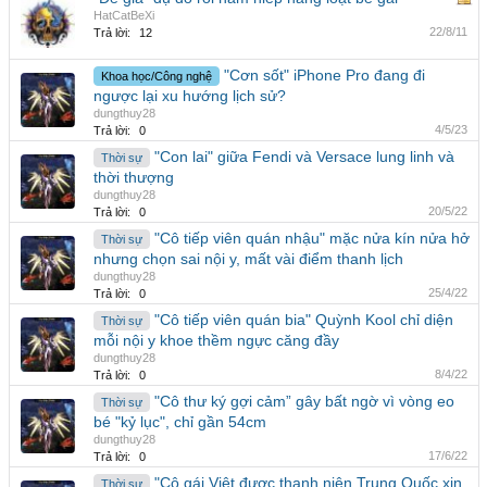
HatCatBeXi
22/8/11
Trả lời:
12
"Cơn sốt" iPhone Pro đang đi
Khoa học/Công nghệ
ngược lại xu hướng lịch sử?
dungthuy28
4/5/23
Trả lời:
0
"Con lai" giữa Fendi và Versace lung linh và
Thời sự
thời thượng
dungthuy28
20/5/22
Trả lời:
0
"Cô tiếp viên quán nhậu" mặc nửa kín nửa hở
Thời sự
nhưng chọn sai nội y, mất vài điểm thanh lịch
dungthuy28
25/4/22
Trả lời:
0
"Cô tiếp viên quán bia" Quỳnh Kool chỉ diện
Thời sự
mỗi nội y khoe thềm ngực căng đầy
dungthuy28
8/4/22
Trả lời:
0
"Cô thư ký gợi cảm” gây bất ngờ vì vòng eo
Thời sự
bé "kỷ lục", chỉ gần 54cm
dungthuy28
17/6/22
Trả lời:
0
"Cô gái Việt được thanh niên Trung Quốc xin
Thời sự