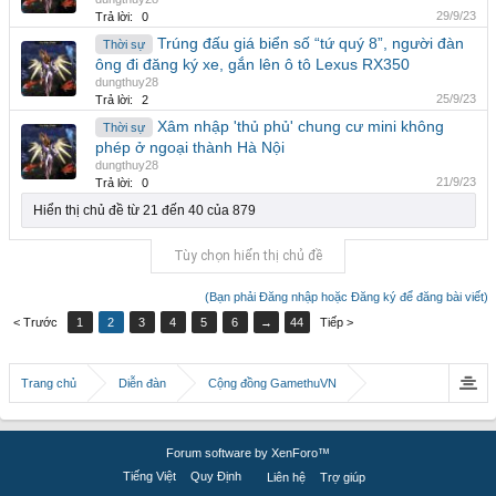
29/9/23
Trả lời:
0
Trúng đấu giá biển số “tứ quý 8”, người đàn
Thời sự
ông đi đăng ký xe, gắn lên ô tô Lexus RX350
dungthuy28
25/9/23
Trả lời:
2
Xâm nhập 'thủ phủ' chung cư mini không
Thời sự
phép ở ngoại thành Hà Nội
dungthuy28
21/9/23
Trả lời:
0
Hiển thị chủ đề từ 21 đến 40 của 879
Tùy chọn hiển thị chủ đề
(Bạn phải Đăng nhập hoặc Đăng ký để đăng bài viết)
< Trước
1
2
3
4
5
6
→
44
Tiếp >
Trang chủ
Diễn đàn
Cộng đồng GamethuVN
Forum software by XenForo™
Tiếng Việt
Quy Định
Liên hệ
Trợ giúp