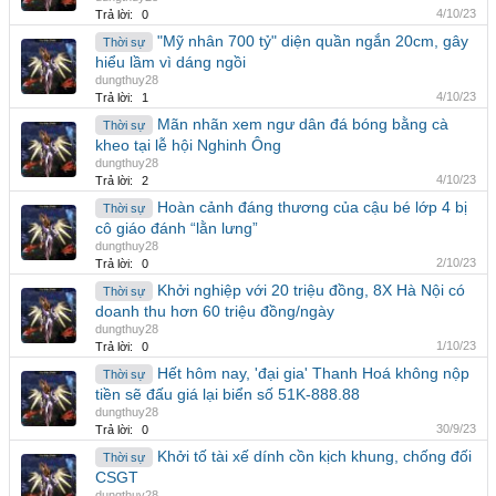
4/10/23
Trả lời:
0
"Mỹ nhân 700 tỷ" diện quần ngắn 20cm, gây
Thời sự
hiểu lầm vì dáng ngồi
dungthuy28
4/10/23
Trả lời:
1
Mãn nhãn xem ngư dân đá bóng bằng cà
Thời sự
kheo tại lễ hội Nghinh Ông
dungthuy28
4/10/23
Trả lời:
2
Hoàn cảnh đáng thương của cậu bé lớp 4 bị
Thời sự
cô giáo đánh “lằn lưng”
dungthuy28
2/10/23
Trả lời:
0
Khởi nghiệp với 20 triệu đồng, 8X Hà Nội có
Thời sự
doanh thu hơn 60 triệu đồng/ngày
dungthuy28
1/10/23
Trả lời:
0
Hết hôm nay, 'đại gia' Thanh Hoá không nộp
Thời sự
tiền sẽ đấu giá lại biển số 51K-888.88
dungthuy28
30/9/23
Trả lời:
0
Khởi tố tài xế dính cồn kịch khung, chống đối
Thời sự
CSGT
dungthuy28