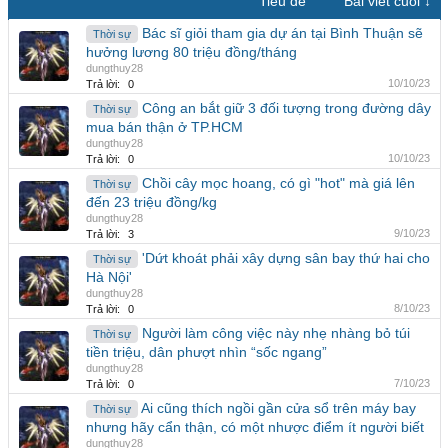
Tiêu đề
Bài viết cuối ↓
Bác sĩ giỏi tham gia dự án tại Bình Thuận sẽ
Thời sự
hưởng lương 80 triệu đồng/tháng
dungthuy28
10/10/23
Trả lời:
0
Công an bắt giữ 3 đối tượng trong đường dây
Thời sự
mua bán thận ở TP.HCM
dungthuy28
10/10/23
Trả lời:
0
Chồi cây mọc hoang, có gì "hot" mà giá lên
Thời sự
đến 23 triệu đồng/kg
dungthuy28
9/10/23
Trả lời:
3
'Dứt khoát phải xây dựng sân bay thứ hai cho
Thời sự
Hà Nội'
dungthuy28
8/10/23
Trả lời:
0
Người làm công việc này nhẹ nhàng bỏ túi
Thời sự
tiền triệu, dân phượt nhìn “sốc ngang”
dungthuy28
7/10/23
Trả lời:
0
Ai cũng thích ngồi gần cửa sổ trên máy bay
Thời sự
nhưng hãy cẩn thận, có một nhược điểm ít người biết
dungthuy28