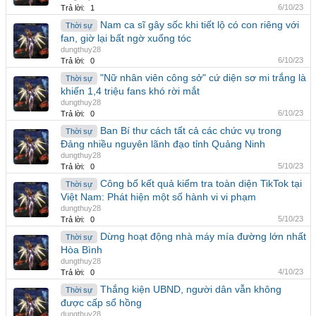
6/10/23
Trả lời:
1
Nam ca sĩ gây sốc khi tiết lộ có con riêng với
Thời sự
fan, giờ lại bất ngờ xuống tóc
dungthuy28
6/10/23
Trả lời:
0
"Nữ nhân viên công sở" cứ diện sơ mi trắng là
Thời sự
khiến 1,4 triệu fans khó rời mắt
dungthuy28
6/10/23
Trả lời:
0
Ban Bí thư cách tất cả các chức vụ trong
Thời sự
Đảng nhiều nguyên lãnh đạo tỉnh Quảng Ninh
dungthuy28
5/10/23
Trả lời:
0
Công bố kết quả kiểm tra toàn diện TikTok tại
Thời sự
Việt Nam: Phát hiện một số hành vi vi phạm
dungthuy28
5/10/23
Trả lời:
0
Dừng hoạt động nhà máy mía đường lớn nhất
Thời sự
Hòa Bình
dungthuy28
4/10/23
Trả lời:
0
Thắng kiện UBND, người dân vẫn không
Thời sự
được cấp sổ hồng
dungthuy28