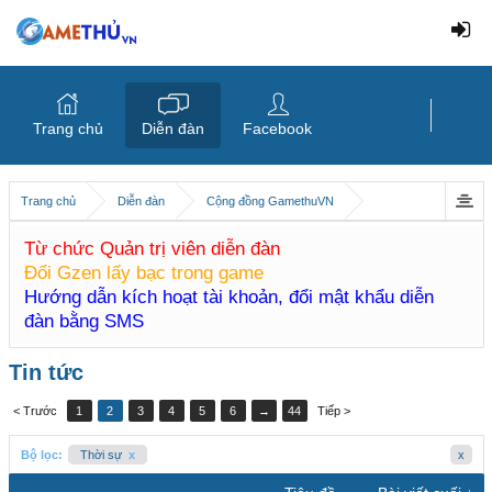
Trang chủ
Diễn đàn
Facebook
Trang chủ
Diễn đàn
Cộng đồng GamethuVN
Từ chức Quản trị viên diễn đàn
Đổi Gzen lấy bạc trong game
Hướng dẫn kích hoạt tài khoản, đổi mật khẩu diễn
đàn bằng SMS
Tin tức
< Trước
1
2
3
4
5
6
→
44
Tiếp >
Bộ lọc:
Thời sự
x
x