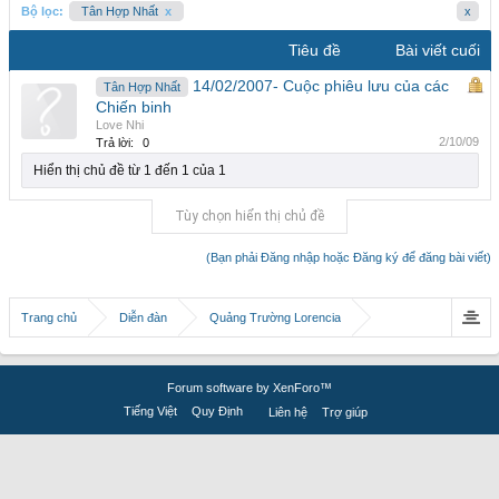
Bộ lọc:
Tân Hợp Nhất
x
x
Tiêu đề
Bài viết cuối
14/02/2007- Cuộc phiêu lưu của các
Tân Hợp Nhất
Chiến binh
Love Nhi
2/10/09
Trả lời:
0
Hiển thị chủ đề từ 1 đến 1 của 1
Tùy chọn hiển thị chủ đề
(Bạn phải Đăng nhập hoặc Đăng ký để đăng bài viết)
Trang chủ
Diễn đàn
Quảng Trường Lorencia
Forum software by XenForo™
Tiếng Việt
Quy Định
Liên hệ
Trợ giúp