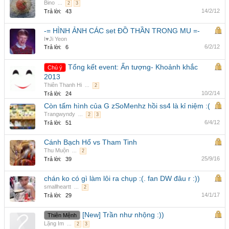
Bino
...
2
3
14/2/12
Trả lời:
43
-= HÌNH ẢNH CÁC set ĐỒ THẦN TRONG MU =-
I♥Ji Yeon
6/2/12
Trả lời:
6
Tổng kết event: Ấn tượng- Khoảnh khắc
Chú ý
2013
Thiên Thanh Hi
...
2
10/2/14
Trả lời:
24
Còn tấm hình của G zSoMenhz hồi ss4 là kỉ niệm :(
Trangwyndy
...
2
3
6/4/12
Trả lời:
51
Cánh Bạch Hổ vs Tham Tinh
Thu Muộn
...
2
25/9/16
Trả lời:
39
chán ko có gì làm lôi ra chụp :(. fan DW đâu r :))
smallheartt
...
2
14/1/17
Trả lời:
29
[New] Trần như nhộng :))
Thiên Mệnh
Lặng Im
...
2
3