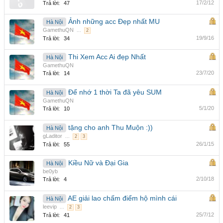
17/2/12
Trả lời:
47
Ảnh những acc Đẹp nhất MU
Hà Nội
GamethuQN
...
2
19/9/16
Trả lời:
34
Thi Xem Acc Ai đẹp Nhất
Hà Nội
GamethuQN
23/7/20
Trả lời:
14
Để nhớ 1 thời Ta đã yêu SUM
Hà Nội
GamethuQN
5/1/20
Trả lời:
10
tặng cho anh Thu Muộn :))
Hà Nội
gLaditor
...
2
3
26/1/15
Trả lời:
55
Kiều Nữ và Đại Gia
Hà Nội
be0yb
2/10/18
Trả lời:
4
AE giải lao chấm điểm hộ mình cái
Hà Nội
leevip
...
2
3
25/7/12
Trả lời:
41