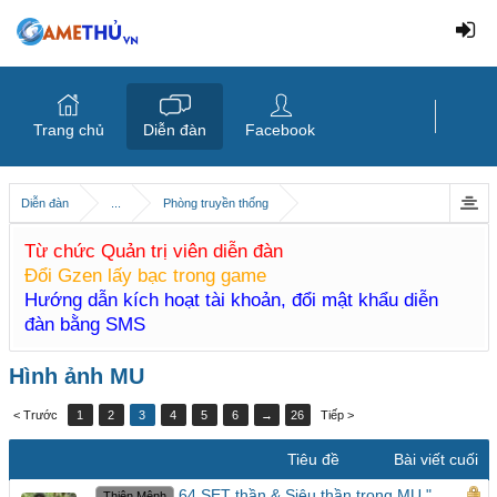
Trang chủ
Diễn đàn
Facebook
Diễn đàn
...
Phòng truyền thống
Từ chức Quản trị viên diễn đàn
Đổi Gzen lấy bạc trong game
Hướng dẫn kích hoạt tài khoản, đổi mật khẩu diễn
đàn bằng SMS
Hình ảnh MU
< Trước
1
2
3
4
5
6
→
26
Tiếp >
Tiêu đề
Bài viết cuối
64 SET thần & Siêu thần trong MU "
Thiên Mệnh