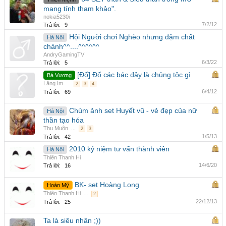
mang tính tham khảo".
nokia5230i
7/2/12
Trả lời:
9
Hội Người chơi Nghèo nhưng đậm chất
Hà Nội
chảnh^^....^^^^^^
AndryGamingTV
6/3/22
Trả lời:
5
[Đố] Đố các bác đây là chủng tộc gì
Bá Vương
Lặng Im
...
2
3
4
6/4/12
Trả lời:
69
Chùm ảnh set Huyết vũ - vẻ đẹp của nữ
Hà Nội
thần tạo hóa
Thu Muộn
...
2
3
1/5/13
Trả lời:
42
2010 kỷ niệm tư vấn thành viên
Hà Nội
Thiên Thanh Hi
14/6/20
Trả lời:
16
BK- set Hoàng Long
Hoàn Mỹ
Thiên Thanh Hi
...
2
22/12/13
Trả lời:
25
Ta là siêu nhân ;))