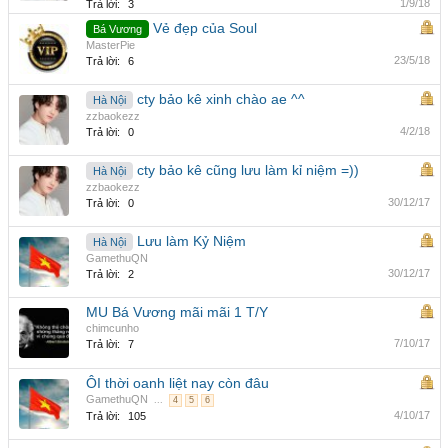
1/9/18
Trả lời:
3
Vẻ đẹp của Soul
Bá Vương
MasterPie
23/5/18
Trả lời:
6
cty bảo kê xinh chào ae ^^
Hà Nội
zzbaokezz
4/2/18
Trả lời:
0
cty bảo kê cũng lưu làm kỉ niệm =))
Hà Nội
zzbaokezz
30/12/17
Trả lời:
0
Lưu làm Kỷ Niệm
Hà Nội
GamethuQN
30/12/17
Trả lời:
2
MU Bá Vương mãi mãi 1 T/Y
chimcunho
7/10/17
Trả lời:
7
ÔI thời oanh liệt nay còn đâu
GamethuQN
...
4
5
6
4/10/17
Trả lời:
105