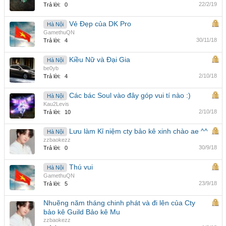
22/2/19
Trả lời:
0
Vẻ Đẹp của DK Pro
Hà Nội
GamethuQN
30/11/18
Trả lời:
4
Kiều Nữ và Đại Gia
Hà Nội
be0yb
2/10/18
Trả lời:
4
Các bác Soul vào đây góp vui tí nào :)
Hà Nội
Kau2Levis
2/10/18
Trả lời:
10
Lưu làm Kỉ niệm cty bảo kê xinh chào ae ^^
Hà Nội
zzbaokezz
30/9/18
Trả lời:
0
Thú vui
Hà Nội
GamethuQN
23/9/18
Trả lời:
5
Nhuẽng năm tháng chinh phát và đi lên của Cty
bảo kê Guild Bảo kê Mu
zzbaokezz