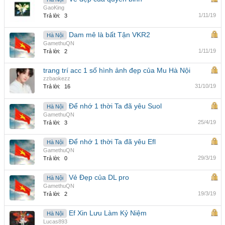
GaoKing
1/11/19
Trả lời:
3
Dam mê là bất Tận VKR2
Hà Nội
GamethuQN
1/11/19
Trả lời:
2
trang trí acc 1 số hình ảnh đẹp của Mu Hà Nội
zzbaokezz
31/10/19
Trả lời:
16
Để nhớ 1 thời Ta đã yêu Suol
Hà Nội
GamethuQN
25/4/19
Trả lời:
3
Để nhớ 1 thời Ta đã yêu Efl
Hà Nội
GamethuQN
29/3/19
Trả lời:
0
Vẻ Đẹp của DL pro
Hà Nội
GamethuQN
19/3/19
Trả lời:
2
Ef Xin Lưu Làm Kỷ Niệm
Hà Nội
Lucas893