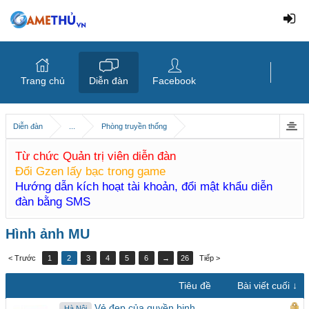
Trang chủ
Diễn đàn
Facebook
Diễn đàn
...
Phòng truyền thống
Từ chức Quản trị viên diễn đàn
Đổi Gzen lấy bạc trong game
Hướng dẫn kích hoạt tài khoản, đổi mật khẩu diễn
đàn bằng SMS
Hình ảnh MU
< Trước
1
2
3
4
5
6
→
26
Tiếp >
Tiêu đề
Bài viết cuối ↓
Vẻ đẹp của quyền binh
Hà Nội