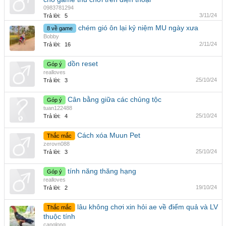
0983781294
3/11/24
Trả lời:
5
chém gió ôn lại kỷ niệm MU ngày xưa
8 về game
Bobby
2/11/24
Trả lời:
16
dồn reset
Góp ý
realloves
25/10/24
Trả lời:
3
Cân bằng giữa các chủng tộc
Góp ý
tuan122488
25/10/24
Trả lời:
4
Cách xóa Muun Pet
Thắc mắc
zerovn088
25/10/24
Trả lời:
3
tính năng thăng hạng
Góp ý
realloves
19/10/24
Trả lời:
2
lâu không chơi xin hỏi ae về điểm quả và LV
Thắc mắc
thuộc tính
canglong