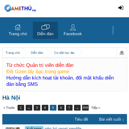
Trang chủ
Diễn đàn
Facebook
Trang chủ
Diễn đàn
Cư dân lục địa
Từ chức Quản trị viên diễn đàn
Đổi Gzen lấy bạc trong game
Hướng dẫn kích hoạt tài khoản, đổi mật khẩu diễn
đàn bằng SMS
Hà Nội
< Trước
1
←
3
4
5
6
7
→
Tiếp >
3008
Tiêu đề
Bài viết cuối ↓
nên bỏ reset newlife
8 về game