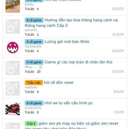
Bobby
12/11/24
Trả lời:
4
Hướng dẫn tạo bùa thăng hạng cánh và
8 về game
thăng hạng cánh Cấp 3
sjmnet01
11/11/24
Trả lời:
2
Luồng giớ mới bản Mobi
8 về game
Sao0nline9x
10/11/24
Trả lời:
4
Game gì các top toàn đi chăn tân thủ
8 về game
tdhuy
...
2
10/11/24
Trả lời:
20
hỏi về dồn reset
Thắc mắc
realloves
9/11/24
Trả lời:
9
nhờ ae tư vấn cấu hình pc
8 về game
lonelystar01
7/11/24
Trả lời:
8
giảm zen pk map sự kiện và giảm zen reset
Góp ý
cho game thu chơi trên điện thoại