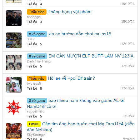
19/10/24
Trả lời:
4
Thăng hạng vật phẩm
Thắc mắc
bodepgiai
15/10/24
Trả lời:
3
xin ae hướng dẫn chơi mu ss15
8 về game
3012
12/10/24
Trả lời:
5
EM CẦN MƯỢN ELF BUFF LÀM NV 123 Ạ
8 về game
Đinh Thế Trung
12/10/24
Trả lời:
5
Hỏi ae về +poi Elf train?
Thắc mắc
bxtrieux5
12/10/24
Trả lời:
8
bao nhiêu nam không vào game AE G
8 về game
NamDinh cũ ơi
supperhero
1/10/24
Trả lời:
5
Cần tìm ông bạn trước chơi Mg Tam11c4 (diễn
Offline
dàn Nobitao)
SkyStronger
27/9/24
Trả lời:
9