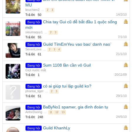
MU
lieuchien2
...
2
3
14/2/10
Trả lời:
50
Chia tay Gui cũ đễ bắt đầu 1 quộc sống
Bang hội
mới
sieumaquy1
...
2
3
7/1/10
Trả lời:
55
Guild TỉmEmYeu vao bao' danh nao`
Bang hội
SevenLove
...
2
3
4
21/1/10
Trả lời:
61
Sum 1108 lần cần vô Guil
Bang hội
Giọt nước mắt
20/11/09
Trả lời:
1
có ai giúp tui lập guild ko?
Bang hội
phantai_tiger
...
2
3
29/1/10
Trả lời:
51
BaByNo1 spamer, gia đình đoàn tụ
Bang hội
AnhxDuong
...
11
12
13
24/5/10
Trả lời:
248
Guild KhanhLy
Bang hội