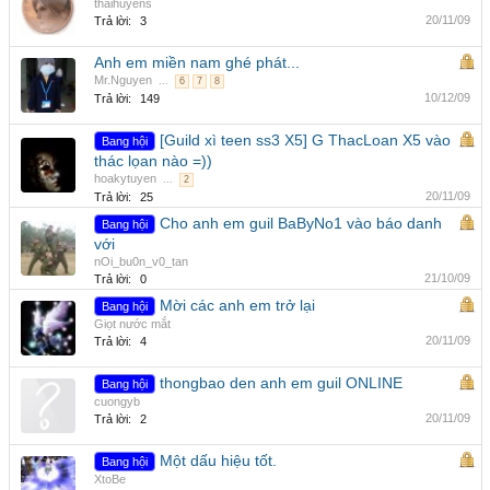
thaihuyens
20/11/09
Trả lời:
3
Anh em miền nam ghé phát...
Mr.Nguyen
...
6
7
8
10/12/09
Trả lời:
149
[Guild xì teen ss3 X5] G ThacLoan X5 vào
Bang hội
thác lọan nào =))
hoakytuyen
...
2
20/11/09
Trả lời:
25
Cho anh em guil BaByNo1 vào báo danh
Bang hội
với
nOi_bu0n_v0_tan
21/10/09
Trả lời:
0
Mời các anh em trở lại
Bang hội
Giọt nước mắt
20/11/09
Trả lời:
4
thongbao den anh em guil ONLINE
Bang hội
cuongyb
20/11/09
Trả lời:
2
Một dấu hiệu tốt.
Bang hội
XtoBe