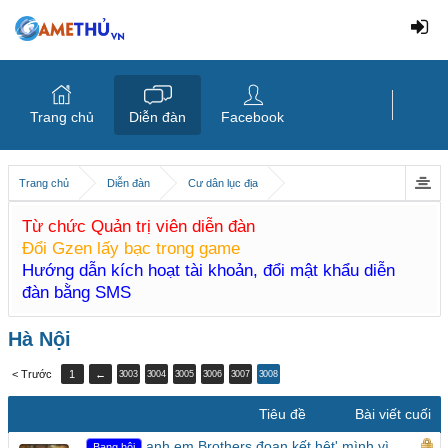
Trang chủ
Diễn đàn
Facebook
Trang chủ
Diễn đàn
Cư dân lục địa
Từ chức Quản trị viên diễn đàn
Đổi Gzen lấy bạc trong game
Hướng dẫn kích hoạt tài khoản, đổi mật khẩu diễn
đàn bằng SMS
Hà Nội
< Trước
1
←
3003
3004
3005
3006
3007
3008
Tiêu đề
Bài viết cuối
anh em Brothers đoan kết hêt' mình vì
Bang hội