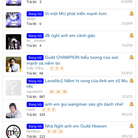
6/10/09
Trả lời:
3
Vì một MU phát triển mạnh hơn.
Bang hội
XtoBe
2/10/09
Trả lời:
0
đề nghị anh em cảnh giác
Bang hội
Mr__KeoMut
7/10/09
Trả lời:
4
Guild CHAMPION biểu tượng của sức
Bang hội
mạnh và niềm tin .
Giấy Trắng
...
2
3
4
31/3/10
Trả lời:
69
LevisNo1 Niềm hi vọng của Anh em x5 Mu
Bang hội
HN
nguoilun01
...
43
44
45
11/1/15
Trả lời:
887
anh em gui wangman vào ghi danh nhé!
Bang hội
ruadb
...
4
5
6
30/1/10
Trả lời:
103
Nhà Nghỉ anh em Guild Heaven
Bang hội
MjnhBum
...
9
10
11
29/1/10
Trả lời:
213